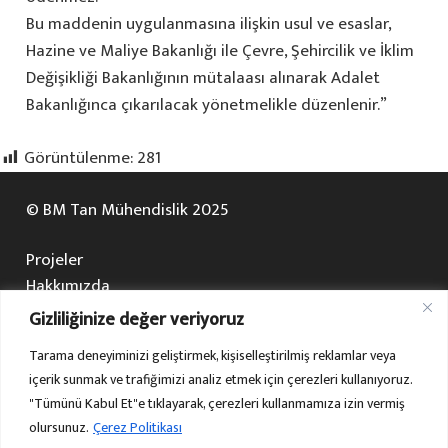
Bu maddenin uygulanmasına ilişkin usul ve esaslar,
Hazine ve Maliye Bakanlığı ile Çevre, Şehircilik ve İklim
Değişikliği Bakanlığının mütalaası alınarak Adalet
Bakanlığınca çıkarılacak yönetmelikle düzenlenir.”
Görüntülenme:
281
© BM Tan Mühendislik 2025
Projeler
Hakkımızda
Çalışma Alanlarımız
Gizliliğinize değer veriyoruz
Galeri
Tarama deneyiminizi geliştirmek, kişiselleştirilmiş reklamlar veya
Bize Ulaşın
içerik sunmak ve trafiğimizi analiz etmek için çerezleri kullanıyoruz.
HaritaOfis
"Tümünü Kabul Et"e tıklayarak, çerezleri kullanmamıza izin vermiş
Yapı Hesabı
olursunuz.
Çerez Politikası
Blog