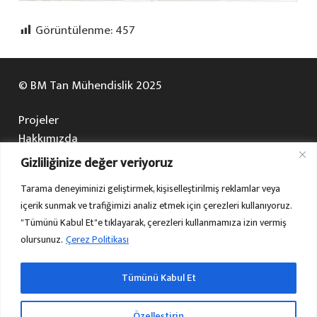
Görüntülenme:
457
© BM Tan Mühendislik 2025
Projeler
Hakkımızda
Çalışma Alanlarımız
Gizliliğinize değer veriyoruz
Galeri
Tarama deneyiminizi geliştirmek, kişiselleştirilmiş reklamlar veya
Bize Ulaşın
içerik sunmak ve trafiğimizi analiz etmek için çerezleri kullanıyoruz.
HaritaOfis
"Tümünü Kabul Et"e tıklayarak, çerezleri kullanmamıza izin vermiş
Yapı Hesabı
olursunuz.
Çerez Politikası
Blog
HKMO Ücret Hesabı
Tümünü Kabul Et
Instagram
Özelleştirin