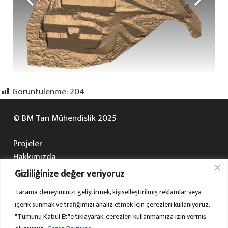
Görüntülenme:
204
© BM Tan Mühendislik 2025
Projeler
Hakkımızda
Çalışma Alanlarımız
Gizliliğinize değer veriyoruz
Galeri
Tarama deneyiminizi geliştirmek, kişiselleştirilmiş reklamlar veya
Bize Ulaşın
içerik sunmak ve trafiğimizi analiz etmek için çerezleri kullanıyoruz.
HaritaOfis
"Tümünü Kabul Et"e tıklayarak, çerezleri kullanmamıza izin vermiş
Yapı Hesabı