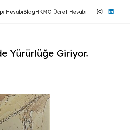
pı Hesabı
Blog
HKMO Ücret Hesabı
e Yürürlüğe Giriyor.