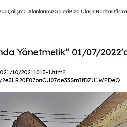
zda
Çalışma Alanlarımız
Galeri
Bize Ulaşın
HaritaOfis
Ya
ında Yönetmelik” 01/07/2022’d
2021/10/20211013-1.htm?
_y2e3LR20F07onCU07oe33SmIfDZU1WPDeQ