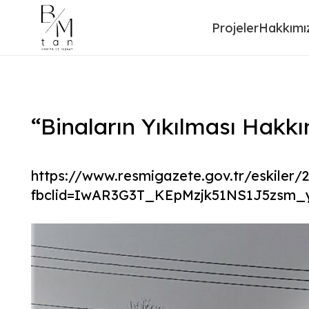
Projeler
Hakkımı
“Binaların Yıkılması Hakk
https://www.resmigazete.gov.tr/eskiler/
fbclid=IwAR3G3T_KEpMzjk51NS1J5zsm